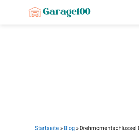
Zum
Inhalt
springen
Startseite
»
Blog
»
Drehmomentschlüssel El