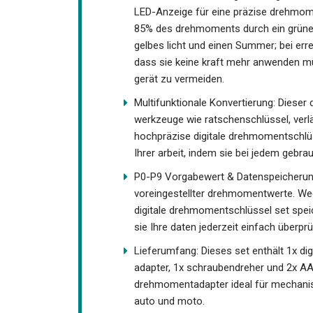
LED-Anzeige für eine präzise drehmom
85% des drehmoments durch ein grünes
gelbes licht und einen Summer; bei err
dass sie keine kraft mehr anwenden m
gerät zu vermeiden.
Multifunktionale Konvertierung: Dieser 
werkzeuge wie ratschenschlüssel, verl
hochpräzise digitale drehmomentschlüs
Ihrer arbeit, indem sie bei jedem geb
P0-P9 Vorgabewert & Datenspeicherung: 
voreingestellter drehmomentwerte. Wec
digitale drehmomentschlüssel set sp
sie Ihre daten jederzeit einfach überp
Lieferumfang: Dieses set enthält 1x di
adapter, 1x schraubendreher und 2x AAA
drehmomentadapter ideal für mechanis
auto und moto.