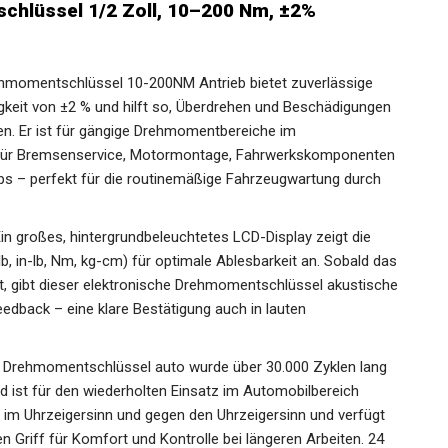
chlüssel 1/2 Zoll, 10–200 Nm, ±2%
Drehmomentschlüssel 10-200NM Antrieb bietet zuverlässige
keit von ±2 % und hilft so, Überdrehen und Beschädigungen
n. Er ist für gängige Drehmomentbereiche im
l für Bremsenservice, Motormontage, Fahrwerkskomponenten
s – perfekt für die routinemäßige Fahrzeugwartung durch
in großes, hintergrundbeleuchtetes LCD-Display zeigt die
b, in-lb, Nm, kg-cm) für optimale Ablesbarkeit an. Sobald das
st, gibt dieser elektronische Drehmomentschlüssel akustische
edback – eine klare Bestätigung auch in lauten
ale Drehmomentschlüssel auto wurde über 30.000 Zyklen lang
nd ist für den wiederholten Einsatz im Automobilbereich
ng im Uhrzeigersinn und gegen den Uhrzeigersinn und verfügt
 Griff für Komfort und Kontrolle bei längeren Arbeiten. 24