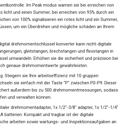
entkontrolle. Im Peak modus warnen sie bei erreichen von
 licht und einen Summer; bei erreichen von 95% durch ein
eichen von 100% signalisieren ein rotes licht und ein Summer,
üssen, um ein Überdrehen und mögliche schäden an Ihrem
digital drehmomentschlüssel konverter kann nicht-digitale
ängerungen, gleitstangen, brechstangen und flexstangen in
sel umwandeln. Erhöhen sie die sicherheit und präzision bei
rauch genaue drehmomentwerte gewährleisten.
Steigern sie Ihre arbeitseffizienz mit 10 gruppen
hseln sie einfach mit der Taste "P" zwischen P0-P9. Dieser
eichert außerdem bis zu 500 drehmomentmessungen, sodass
rüfen und verwalten können.
gitaler drehmomentadapter, 1x 1/2"-3/8" adapter, 1x 1/2"-1/4"
 batterien. Kompakt und tragbar ist der digitale
che arbeiten sowie wartungs- und Inspektionsaufgaben an