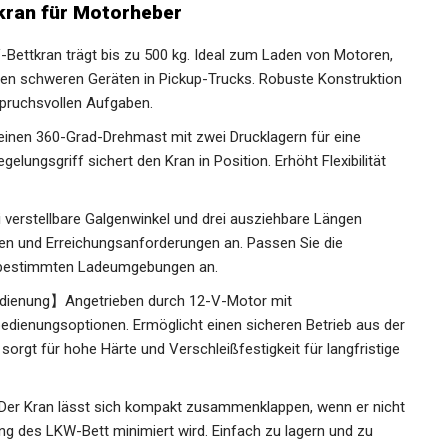
kran für Motorheber
Bettkran trägt bis zu 500 kg. Ideal zum Laden von Motoren,
n schweren Geräten in Pickup-Trucks. Robuste Konstruktion
spruchsvollen Aufgaben.
inen 360-Grad-Drehmast mit zwei Drucklagern für eine
gelungsgriff sichert den Kran in Position. Erhöht Flexibilität
 verstellbare Galgenwinkel und drei ausziehbare Längen
en und Erreichungsanforderungen an. Passen Sie die
in bestimmten Ladeumgebungen an.
bedienung】Angetrieben durch 12-V-Motor mit
dienungsoptionen. Ermöglicht einen sicheren Betrieb aus der
sorgt für hohe Härte und Verschleißfestigkeit für langfristige
Der Kran lässt sich kompakt zusammenklappen, wenn er nicht
ng des LKW-Bett minimiert wird. Einfach zu lagern und zu