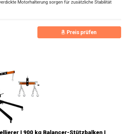
erdickte Motorhalterung sorgen für zusätzliche Stabilität
Preis prüfen
llierer I 900 kg Balancer-Stützbalken I