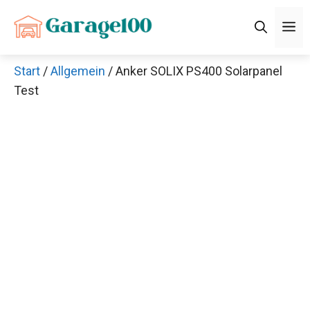
Zum
M
Inhalt
springen
Start
/
Allgemein
/ Anker SOLIX PS400 Solarpanel
Test