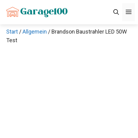
Zum
M
Inhalt
springen
Start
/
Allgemein
/ Brandson Baustrahler LED 50W
Test