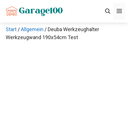
Zum
M
Inhalt
springen
Start
/
Allgemein
/ Deuba Werkzeughalter
Werkzeugwand 190x54cm Test