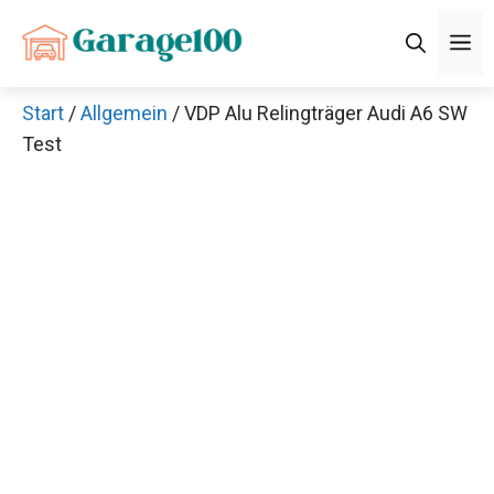
Zum
M
Inhalt
springen
Start
/
Allgemein
/ VDP Alu Relingträger Audi A6 SW
Test