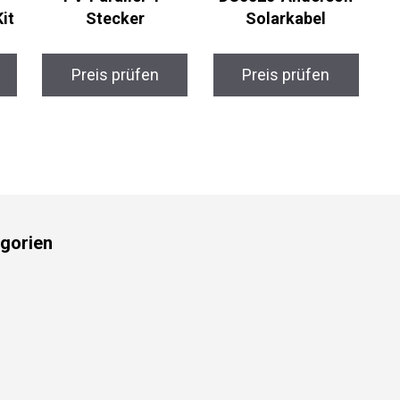
it
Stecker
Solarkabel
Preis prüfen
Preis prüfen
gorien