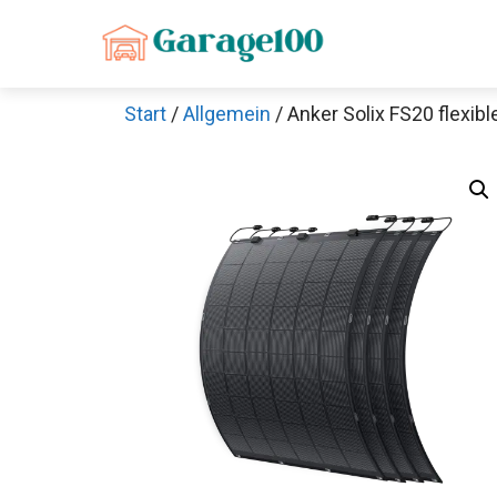
Zum
Inhalt
springen
Start
/
Allgemein
/ Anker Solix FS20 flexibl