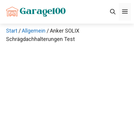
Zum
M
Inhalt
springen
Start
/
Allgemein
/ Anker SOLIX
Schrägdachhalterungen Test