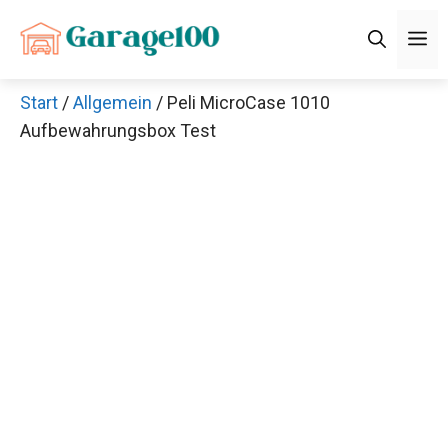
Zum
M
Inhalt
springen
Start
/
Allgemein
/ Peli MicroCase 1010
Aufbewahrungsbox Test