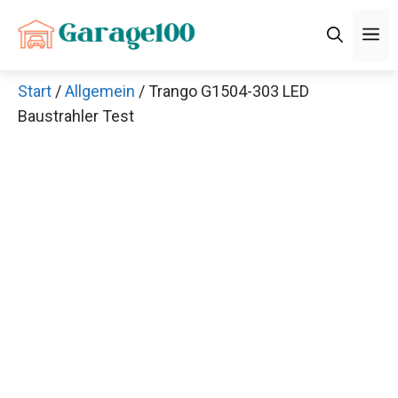
Zum
M
Inhalt
springen
Start
/
Allgemein
/ Trango G1504-303 LED
Baustrahler Test